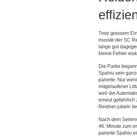
effizie
Trotz grossem Ein
musste der SC Re
lange gut dagege
kleine Fehler eiska
Die Partie begann
Spahiu sein ganze
parierte. Nur wen
mitgelaufener Lit
weil die Automati
erneut gefährlich
Reidner jubeln lie
Nach dem Seitenw
46. Minute zum er
parierte Spahiu e