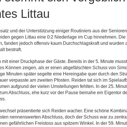
ntes Littau
satz und der Unterstützung einiger Routiniers aus der Senior
iden gegen Littau eine 0:2 Niederlage im Cup hinnehmen. Die 
n, fanden jedoch offensiv kaum Durchschlagskraft und wurden 
lt bestraft.
 mit einer Druckphase der Gäste. Bereits in der 5. Minute muss
s Können zeigen, als er einen abgefälschten Schuss von Simon
ige Minuten später segelte eine Hereingabe quer durch den Stra
tauer verpasste am zweiten Pfosten. Reiden tat sich im Spielau
smen aufgrund der vielen Umstellungen fehlten. In der 25. Minut
 zum Abschluss, ehe kurz vor der Pause beinahe ein Eigentor de
ss.
echsel präsentierte sich Reiden wacher. Eine schöne Kombinati
sten nennenswerten Abschluss, doch der Schuss war zu zentral
inen gefährlichen Freistoss aus spitzem Winkel. In der 59. Minut