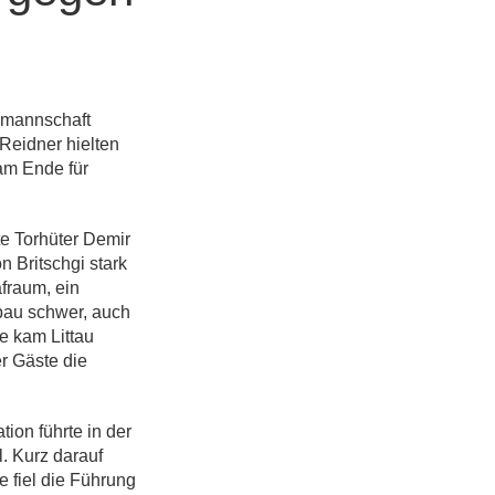
enmannschaft
Reidner hielten
am Ende für
te Torhüter Demir
 Britschgi stark
fraum, ein
fbau schwer, auch
e kam Littau
r Gäste die
on führte in der
. Kurz darauf
e fiel die Führung