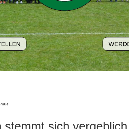
TELLEN
WERDE
amuel
 stemmt sich vergeblic