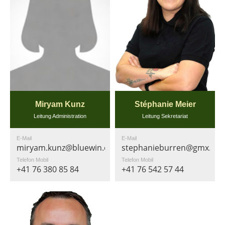
Miryam Kunz
Stéphanie Meier
Leitung Administration
Leitung Sekretariat
E-Mail
E-Mail
miryam.kunz@bluewin.ch
stephanieburren@gmx.ch
Telefon Mobil
Telefon Mobil
+41 76 380 85 84
+41 76 542 57 44